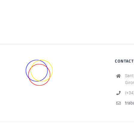
CONTAC
Sant
Giro
(+34
trab