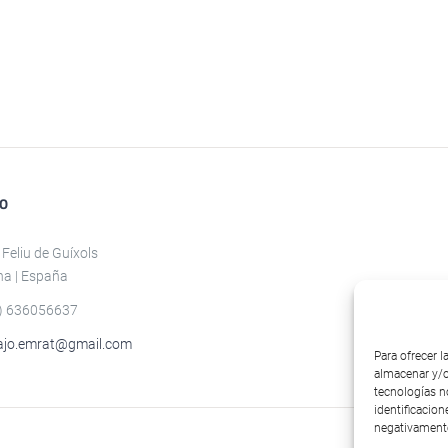
TO
 Feliu de Guíxols
na | España
) 636056637
ajo.emrat@gmail.com
Para ofrecer 
almacenar y/o
tecnologías n
identificacion
negativamente 