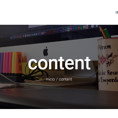
I
content
Inicio
/
content