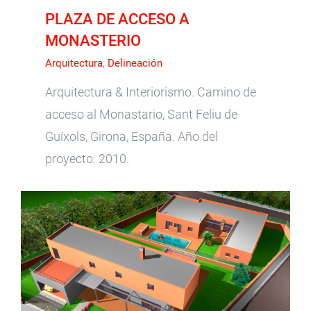
PLAZA DE ACCESO A
MONASTERIO
Arquitectura
,
Delineación
Arquitectura & Interiorismo. Camino de
acceso al Monastario, Sant Feliu de
Guíxols, Girona, España. Año del
proyecto: 2010.
LADOIRE ESPAI ARQUITECTURA – HABITATGES
A LLAGOSTERA