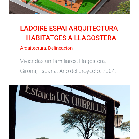
LADOIRE ESPAI ARQUITECTURA
– HABITATGES A LLAGOSTERA
Arquitectura
,
Delineación
Viviendas unifamiliares. Llagostera,
Girona, España. Año del proyecto: 2004.
MOLINA & FERNÁNDEZ ESTUDIO DE
ARQUITECTURA – ESTANCIA LOS CHORRILLOS