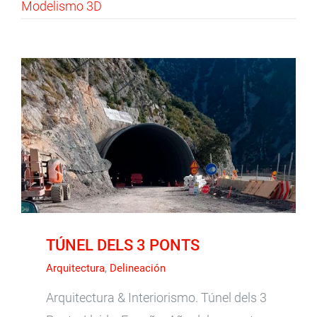
Modelismo 3D
TÚNEL DELS 3 PONTS
TÚNEL DELS 3 PONTS
Arquitectura
,
Delineación
Arquitectura & Interiorismo. Túnel dels 3