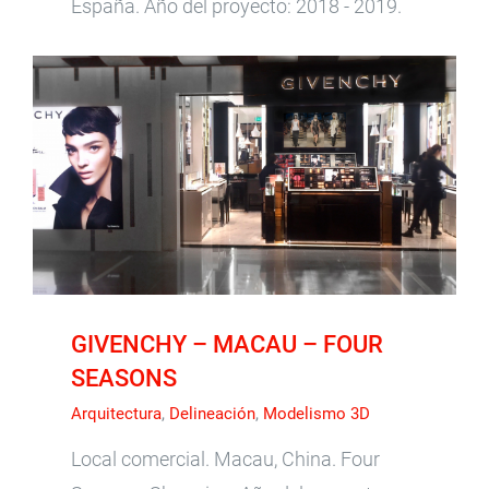
España. Año del proyecto: 2018 - 2019.
GIVENCHY – MACAU – FOUR SEASONS
GIVENCHY – MACAU – FOUR
SEASONS
Arquitectura
,
Delineación
,
Modelismo 3D
Local comercial. Macau, China. Four