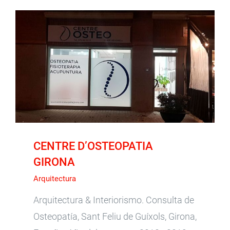
CENTRE D’OSTEOPATIA GIRONA
CENTRE D’OSTEOPATIA
GIRONA
Arquitectura
Arquitectura & Interiorismo. Consulta de
Osteopatía, Sant Feliu de Guíxols, Girona,