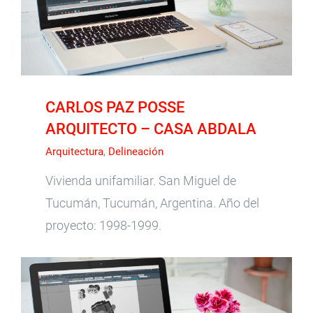
ABDALA
CARLOS PAZ POSSE
ARQUITECTO – CASA ABDALA
Arquitectura
,
Delineación
Vivienda unifamiliar. San Miguel de
Tucumán, Tucumán, Argentina. Año del
proyecto: 1998-1999.