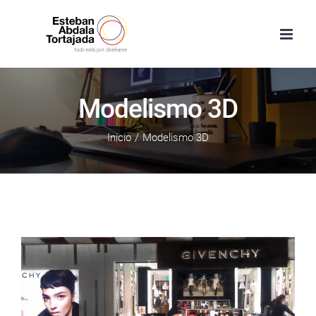
Saltar
al
contenido
Modelismo 3D
Inicio
/
Modelismo 3D