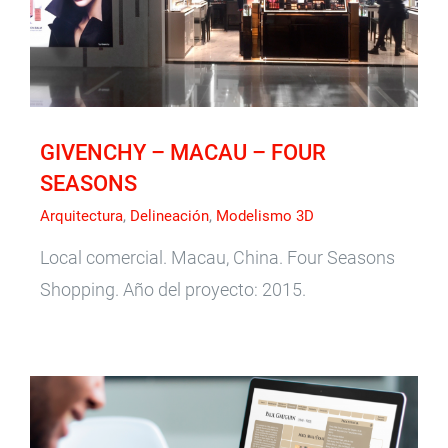
Modelismo 3D
GIVENCHY – MACAU – FOUR
SEASONS
Arquitectura
,
Delineación
,
Modelismo 3D
Local comercial. Macau, China. Four Seasons
Shopping. Año del proyecto: 2015.