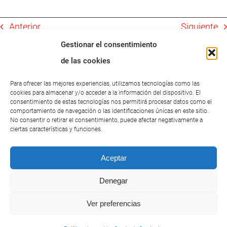
Anterior
Siguiente
Gestionar el consentimiento
de las cookies
Para ofrecer las mejores experiencias, utilizamos tecnologías como las
cookies para almacenar y/o acceder a la información del dispositivo. El
consentimiento de estas tecnologías nos permitirá procesar datos como el
Proyectos relacionados
comportamiento de navegación o las identificaciones únicas en este sitio.
No consentir o retirar el consentimiento, puede afectar negativamente a
GIVENCHY –
ciertas características y funciones.
CENTRE
TÚNEL DELS
MACAU –
D’OSTEOPATIA
3 PONTS
FOUR
Aceptar
GIRONA
SEASONS
Denegar
Ver preferencias