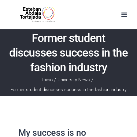
Saltar
al
contenido
Former student
discusses success in the
fashion industry
Inicio
/
University News
/
Former student discusses success in the fashion industry
My success is no