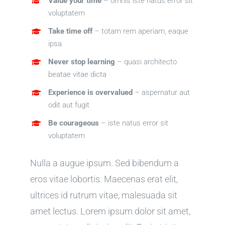
Value your time
– omnis iste natus error sit
voluptatem
Take time off
– totam rem aperiam, eaque
ipsa
Never stop learning
– quasi architecto
beatae vitae dicta
Experience is overvalued
– aspernatur aut
odit aut fugit
Be courageous
– iste natus error sit
voluptatem
Nulla a augue ipsum. Sed bibendum a
eros vitae lobortis. Maecenas erat elit,
ultrices id rutrum vitae, malesuada sit
amet lectus. Lorem ipsum dolor sit amet,