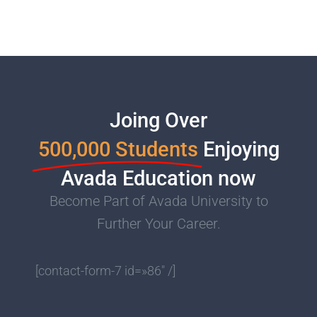
Joing Over
500,000 Students
Enjoying
Avada Education now
Become Part of Avada University to
Further Your Career.
[contact-form-7 id=»86″ /]